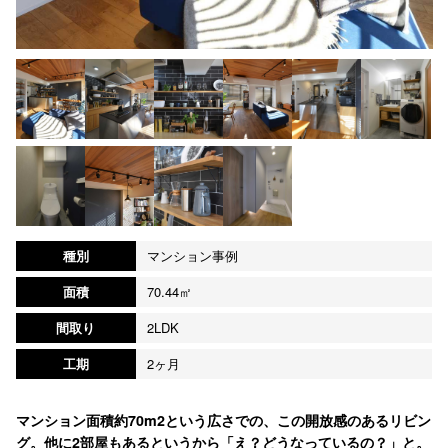
種別
マンション事例
面積
70.44㎡
間取り
2LDK
工期
2ヶ月
マンション面積約70m2という広さでの、この開放感のあるリビン
グ。他に2部屋もあるというから「え？どうなっているの？」と。