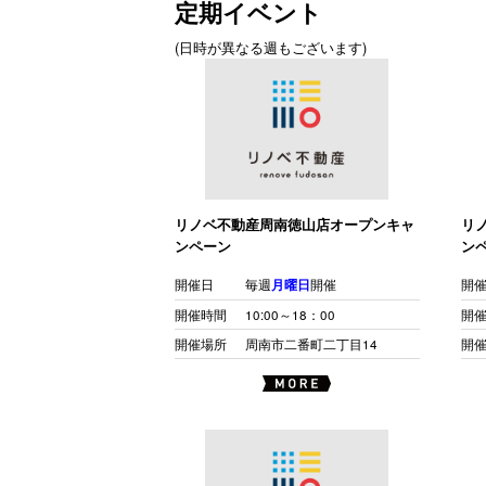
定期イベント
(日時が異なる週もございます)
リノベ不動産周南徳山店オープンキャ
リ
ンペーン
ン
開催日
毎週
月曜日
開催
開
開催時間
10:00～18：00
開
開催場所
周南市二番町二丁目14
開