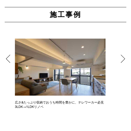
施工事例
広さ&たっぷり収納でおうち時間を豊かに、テレワーカー必見
モデルは
3LDK→1LDKリノベ
にこだわっ