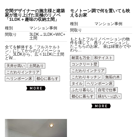
空間デザイナーの施主様と建築
モノトーン調で何を置いても映
家が造り上げた至極のリノベ
えるお家
「1LDK＋趣味の収納土間」
種別
マンション事例
種別
マンション事例
間取り
間取り
3LDK→1LDK+WIC+
土間
もともとフルリノベーションの物
件を壊して、再リノベーションし
たこちらのお家。 昼は緑豊かでや
全てを解体する「フルスケルト
わら...
ン」にしてからのリノベーショ
ン。3LDKから、広々1LDKに土間
耐震も万全
和テイスト
とW...
コンクリート壁
天井が高い
土間あり
こだわりインテリア
こだわりインテリア
こだわりキッチン
無垢の木
ヘリンボーン床
都心に暮らす
タイル
ヘリンボーン床
ふたり暮らし
自宅で仕事
都心に暮らす
緑がいっぱい