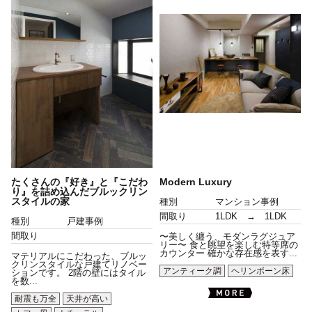
たくさんの『好き』と『こだわ
Modern Luxury
り』を詰め込んだブルックリン
スタイルの家
種別
マンション事例
間取り
1LDK → 1LDK
種別
戸建事例
間取り
〜美しく纏う、モダンラグジュア
リー〜 食と眺望を楽しむ特等席の
カウンター 確かな存在感を表す...
マテリアルにこだわった、ブルッ
クリンスタイルな戸建てリノベー
アンティーク調
ヘリンボーン床
ションです。 2階の壁にはタイル
を数...
耐震も万全
天井が高い