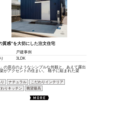
の質感”を大切にした注文住宅
戸建事例
り
3LDK
」の原点のようなシンプルな外観と、あえて露出
梁がアクセントの住まい。 格子に組まれた梁
あり
ナチュラル
こだわりインテリア
だわりキッチン
眺望最高