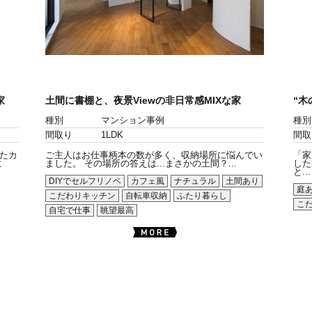
家
土間に書棚と、夜景Viewの非日常感MIXな家
“木
種別
マンション事例
種別
間取り
1LDK
間取
たカ
ご主人はお仕事柄本の数が多く、収納場所に悩んでい
「家
に
ました。 その場所の答えは...まさかの土間？...
した
と...
DIYでセルフリノベ
カフェ風
ナチュラル
土間あり
庭
こだわりキッチン
自転車収納
ふたり暮らし
こ
自宅で仕事
眺望最高