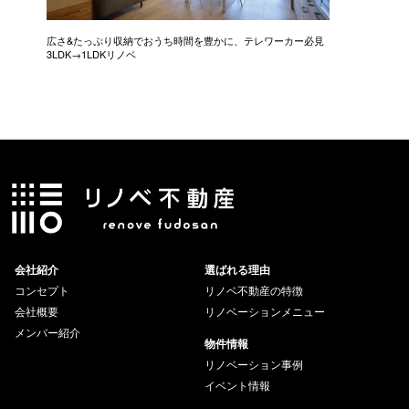
広さ&たっぷり収納でおうち時間を豊かに、テレワーカー必見
モデルは
3LDK→1LDKリノベ
にこだわっ
会社紹介
選ばれる理由
コンセプト
リノベ不動産の特徴
会社概要
リノベーションメニュー
メンバー紹介
物件情報
リノベーション事例
イベント情報